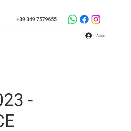
+39 349 7579655
Accedi
23 -
CE