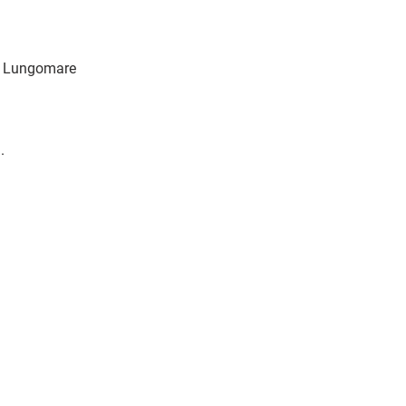
co Lungomare 
.