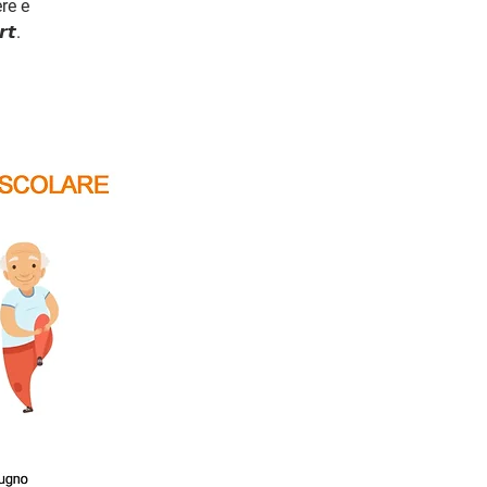
ere e
𝙩.