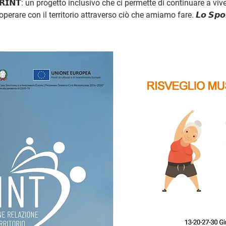
𝗥𝗜𝗡𝗧: un progetto inclusivo che ci permette di continuare a viv
operare con il territorio attraverso ciò che amiamo fare. 𝙇𝙤 𝙎𝙥𝙤𝙧