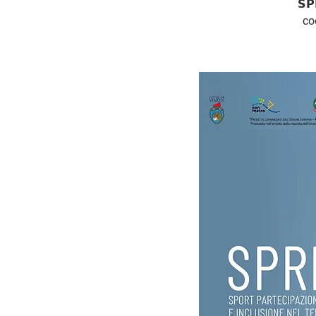
𝗦𝗣
co