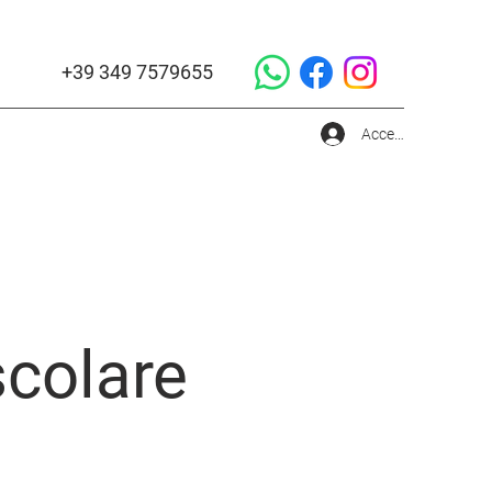
+39 349 7579655
Accedi
scolare