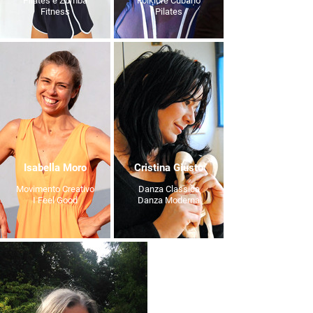
Pilates e Zumba
Folklore Cubano
Fitness
Pilates
Isabella Moro
Cristina Giusto
Movimento Creativo
Danza Classica
I Feel Good
Danza Moderna