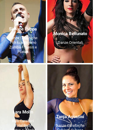
Simone Puppa
Monica Bellunato
Danze Caraibiche
Folklore Cubano
Danze Orientali
Zumba Fitness e
Pilates
Lara Molin
Tanja Agostini
Balli Caraibici
Total Body
Danze Caraibiche