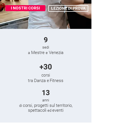
I NOSTRI CORSI
LEZIONE DI PROVA
9
sedi
Mestre
Venezia
a
e
+30
corsi
Danza
Fitness
tra
e
13
anni
corsi, progetti sul territorio,
di
spettacoli
eventi
ed