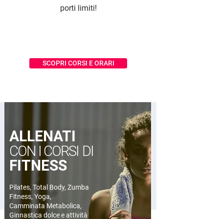
porti limiti!
SCOPRI CORSI E ORARI
ALLENATI
CON I
CORSI
DI
FITNESS
Pilates, Total Body, Zumba
Fitness, Yoga,
Camminata Metabolica,
Ginnastica dolce e attività